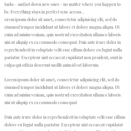
tasks – and jot down new ones – no matter where you happen to
be. Everything stays in perfect sync across…
orem ipsum dolor sit amet, consectetur adipisicing elit, sed do
eiusmod tempor incididunt ut labore et dolore magna aliqua. Ut
enim ad minim veniam, quis nostrud exercitation ullamco laboris
nisi ut aliquip ex ea commodo consequat. Duis aute irure dolor in
reprehenderit in voluptate velit esse cillum dolore eu fugiat nulla
pariatur. Excepteur sint occaecat cupidatat non proident, sunt in
culpa qui officia deserunt mollit anim id est laborum.
m
Lorem ipsum dolor sit amet, consectetur adipisicing elit, sed do
eiusmod tempor incididunt ut labore et dolore magna aliqua. Ut
enim ad minim veniam, quis nostrud exercitation ullamco laboris
nisi ut aliquip ex ea commodo consequat
Duis aute irure dolor in reprehenderit in voluptate velit esse cillum
dolore eu fugiat nulla pariatur. Excepteur sint occaecat cupidatat